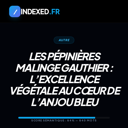
INDEXED
.FR
/
AUTRE
LES PÉPINIÈRES
MALINGE GAUTHIER :
L’EXCELLENCE
VÉGÉTALE AU CŒUR DE
L’ANJOU BLEU
SCORE SÉMANTIQUE : 84% — 840 MOTS