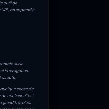
e outil de
e URL, on apprend à
entrée sur la
ent la navigation.
t directe.
che quelque chose de
e de confiance" est
e grandit, évolue,