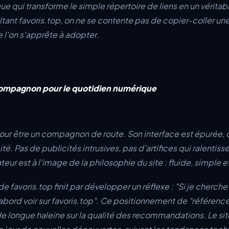
e qui transforme le simple répertoire de liens en un véritabl
ltant favoris.top, on ne se contente pas de copier-coller un
e l'on s'apprête à adopter.
compagnon pour le quotidien numérique
pour être un compagnon de route. Son interface est épurée, c
acité. Pas de publicités intrusives, pas d'artifices qui ralentiss
teur est à l'image de la philosophie du site : fluide, simple e
r de favoris.top finit par développer un réflexe : "Si je cher
 d'abord voir sur favoris.top". Ce positionnement de "référenc
il de longue haleine sur la qualité des recommandations. Le sit