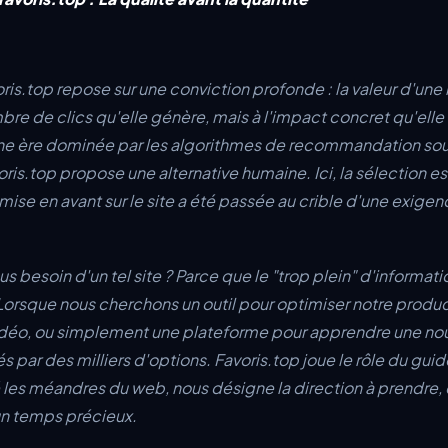
is.top repose sur une conviction profonde : la valeur d'une
e de clics qu'elle génère, mais à l'impact concret qu'elle a 
s une ère dominée par les algorithmes de recommandation s
oris.top propose une alternative humaine. Ici, la sélection es
se en avant sur le site a été passée au crible d'une exigen
 besoin d'un tel site ? Parce que le "trop plein" d'informat
Lorsque nous cherchons un outil pour optimiser notre product
déo, ou simplement une plateforme pour apprendre une nou
r des milliers d'options. Favoris.top joue le rôle du guide
 les méandres du web, nous désigne la direction à prendre, 
un temps précieux.