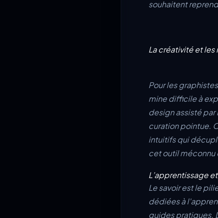
souhaitent reprend
La créativité et le
Pour les graphistes
mine difficile à ex
design assisté par i
curation pointue. O
intuitifs qui décupl
cet outil méconnu q
L’apprentissage 
Le savoir est le pil
dédiées à l'appren
guides pratiques. L