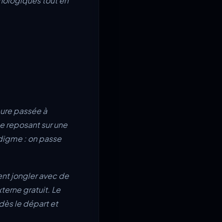
hnologiques tout en
eure passée à
se reposant sur une
adigme : on passe
ent jongler avec de
terne gratuit. Le
dès le départ et