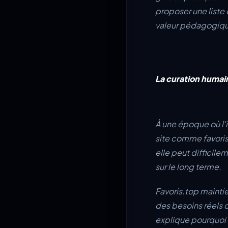
proposer une liste e
valeur pédagogique.
La curation humai
À une époque où l'i
site comme favoris
elle peut difficile
sur le long terme.
Favoris.top mainti
des besoins réels de
explique pourquoi t