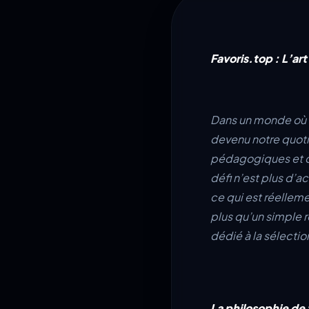
Favoris.top : L’ar
Dans un monde où l’
devenu notre quotid
pédagogiques et de 
défi n’est plus d’ac
ce qui est réellem
plus qu’un simple 
dédié à la sélection
La philosophie de f