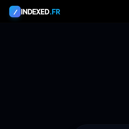
INDEXED
.FR
/