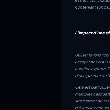
et s'enrichit chaq
conservant son cap :
L’impact d’une sél
Utiliser favoris.to
essayer des outils 
curation experte, 
d'une posture de "c
Cela est particuliè
multiples casquette
site permet de test
d'éviter les erreur