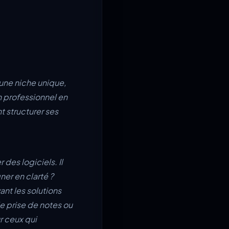
 une niche unique,
 professionnel en
t structurer ses
 des logiciels. Il
er en clarté ?
nt les solutions
de prise de notes ou
r ceux qui