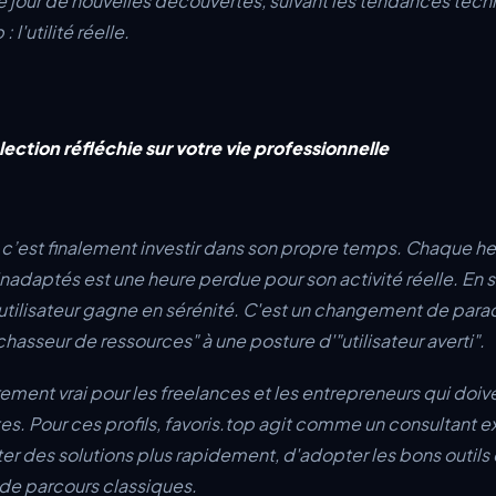
ue jour de nouvelles découvertes, suivant les tendances tec
 l'utilité réelle.
ection réfléchie sur votre vie professionnelle
p, c’est finalement investir dans son propre temps. Chaque h
inadaptés est une heure perdue pour son activité réelle. En 
l'utilisateur gagne en sérénité. C'est un changement de par
hasseur de ressources" à une posture d'"utilisateur averti".
rement vrai pour les freelances et les entrepreneurs qui doiv
s. Pour ces profils, favoris.top agit comme un consultant ex
er des solutions plus rapidement, d'adopter les bons outils 
s de parcours classiques.