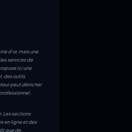
ine d'or, mais une
 les services de
 propose ici une
, des outils
isateur peut dénicher
 professionnel.
r. Les sections
s en ligne et des
tôt que de