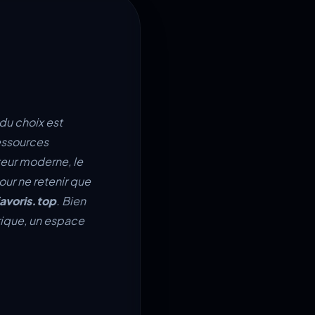
du choix est
ressources
teur moderne, le
pour ne retenir que
avoris.top
. Bien
rique, un espace